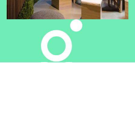
Réduction
de l'
impact
environnemen