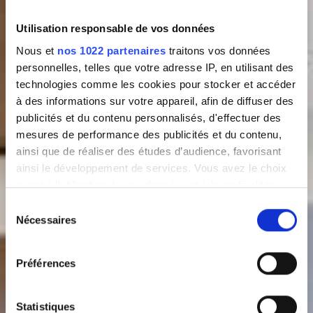
Utilisation responsable de vos données
Nous et
nos 1022 partenaires
traitons vos données
personnelles, telles que votre adresse IP, en utilisant des
technologies comme les cookies pour stocker et accéder
à des informations sur votre appareil, afin de diffuser des
publicités et du contenu personnalisés, d'effectuer des
mesures de performance des publicités et du contenu,
ainsi que de réaliser des études d’audience, favorisant
ainsi le développement de services. Vous avez le choix
quant à l'utilisation de vos données et à leurs finalités.
Vous pouvez modifier ou retirer votre consentement à
Sélection
tout moment en consultant la Déclaration relative aux
Nécessaires
du
cookies ou en cliquant sur l'icône de confidentialité.
consentement
Préférences
Si vous le permettez, nous aimerions également :
Collecter des informations sur votre localisation
géographique qui peuvent être précises à plusieurs
Statistiques