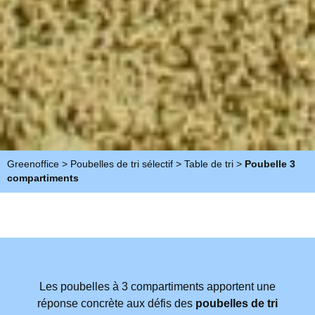
Greenoffice
>
Poubelles de tri sélectif
>
Table de tri
>
Poubelle 3
compartiments
Les poubelles à 3 compartiments apportent une
réponse concrète aux défis des
poubelles de tri