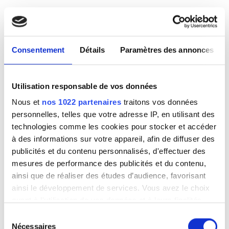
Consentement
Détails
Paramètres des annonces
Utilisation responsable de vos données
Nous et
nos 1022 partenaires
traitons vos données
personnelles, telles que votre adresse IP, en utilisant des
technologies comme les cookies pour stocker et accéder
à des informations sur votre appareil, afin de diffuser des
publicités et du contenu personnalisés, d'effectuer des
mesures de performance des publicités et du contenu,
ainsi que de réaliser des études d’audience, favorisant
ainsi le développement de services. Vous avez le choix
quant à l'utilisation de vos données et à leurs finalités.
Vous pouvez modifier ou retirer votre consentement à
Sélection
tout moment en consultant la Déclaration relative aux
Nécessaires
du