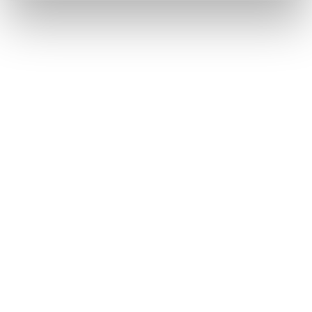
partageons également des informations sur l'utilisation de
notre site avec nos partenaires de médias sociaux, de
publicité et d'analyse, qui peuvent combiner celles-ci
avec d'autres informations que vous leur avez fournies
ou qu'ils ont collectées lors de votre utilisation de leurs
services.