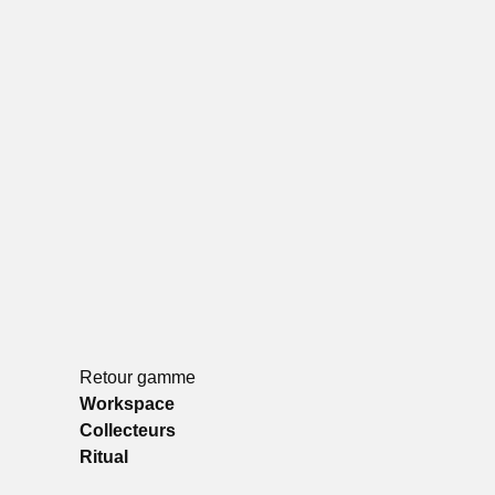
Retour gamme
Workspace
Consentement
Collecteurs
Ritual
Utilisation responsable de 
Nous et
nos 1022 partenair
Ritual
technologies comme les cooki
publicités et du contenu per
réaliser des études d’audienc