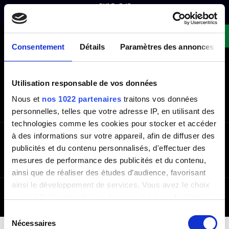
OVER
GAMMA
Demandez un devis !
Consentement
Détails
Paramètres des annonces
NEWSLETTER
Vul je e-mailadres in om op de hoogte te blijven van het
laatste nieuws
Utilisation responsable de vos données
Sturen
Nous et
nos 1022 partenaires
traitons vos données
personnelles, telles que votre adresse IP, en utilisant des
technologies comme les cookies pour stocker et accéder
à des informations sur votre appareil, afin de diffuser des
NOS PRODUITS
publicités et du contenu personnalisés, d'effectuer des
mesures de performance des publicités et du contenu,
Ik wil volgen
ainsi que de réaliser des études d’audience, favorisant
ainsi le développement de services. Vous avez le choix
OVER
ALGEMENE VERKOOPSVOORWAARDEN
PRIVACYBELEID
© 2026
Greenoffice
Alle rechten
- Made by
quant à l'utilisation de vos données et à leurs finalités.
DWM
voorbehouden
Vous pouvez modifier ou retirer votre consentement à
Sélection
tout moment en consultant la Déclaration relative aux
Nécessaires
du