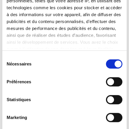
personnelles, telles que votre adresse IP, en utilisant des
technologies comme les cookies pour stocker et accéder
à des informations sur votre appareil, afin de diffuser des
publicités et du contenu personnalisés, d'effectuer des
mesures de performance des publicités et du contenu,
ainsi que de réaliser des études d’audience, favorisant
ainsi le développement de services. Vous avez le choix
quant à l'utilisation de vos données et à leurs finalités.
Vous pouvez modifier ou retirer votre consentement à
Sélection
tout moment en consultant la Déclaration relative aux
Nécessaires
du
cookies ou en cliquant sur l'icône de confidentialité.
consentement
Préférences
Si vous le permettez, nous aimerions également :
Collecter des informations sur votre localisation
géographique qui peuvent être précises à plusieurs
Statistiques
mètres près
Identifier votre appareil en l'analysant activement
Marketing
pour en relever les caractéristiques spécifiques
(empreintes digitales).