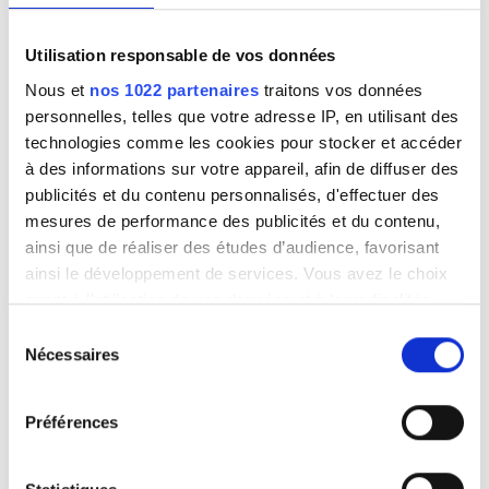
Zie ons
privacybeleid
.
Utilisation responsable de vos données
Nous et
nos 1022 partenaires
traitons vos données
personnelles, telles que votre adresse IP, en utilisant des
technologies comme les cookies pour stocker et accéder
à des informations sur votre appareil, afin de diffuser des
publicités et du contenu personnalisés, d'effectuer des
mesures de performance des publicités et du contenu,
ainsi que de réaliser des études d’audience, favorisant
ainsi le développement de services. Vous avez le choix
quant à l'utilisation de vos données et à leurs finalités.
Vous pouvez modifier ou retirer votre consentement à
Sélection
tout moment en consultant la Déclaration relative aux
Nécessaires
du
cookies ou en cliquant sur l'icône de confidentialité.
consentement
Préférences
Si vous le permettez, nous aimerions également :
22 januari 2023
Collecter des informations sur votre localisation
Wat is bioafval?
géographique qui peuvent être précises à plusieurs