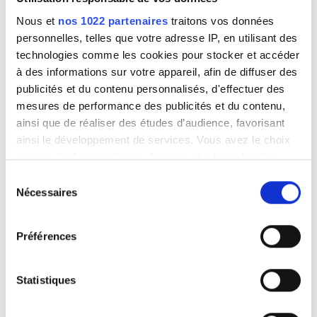
Nous et
nos 1022 partenaires
traitons vos données
personnelles, telles que votre adresse IP, en utilisant des
technologies comme les cookies pour stocker et accéder
à des informations sur votre appareil, afin de diffuser des
publicités et du contenu personnalisés, d'effectuer des
mesures de performance des publicités et du contenu,
ainsi que de réaliser des études d’audience, favorisant
ainsi le développement de services. Vous avez le choix
quant à l'utilisation de vos données et à leurs finalités.
Vous pouvez modifier ou retirer votre consentement à
Sélection
tout moment en consultant la Déclaration relative aux
Nécessaires
du
cookies ou en cliquant sur l'icône de confidentialité.
consentement
Préférences
Si vous le permettez, nous aimerions également :
Collecter des informations sur votre localisation
géographique qui peuvent être précises à plusieurs
Statistiques
mètres près
Identifier votre appareil en l'analysant activement