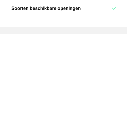
Soorten beschikbare openingen
Eindeloze mogelijkheden
Wij maken uw afvalbakken op maat, zodat ze perfect in
uw werkomgeving passen. Zo versterkt u uw aanpak,
maar biedt u uw medewerkers ook een echte
samenwerkings- en maatschappelijke ervaring.