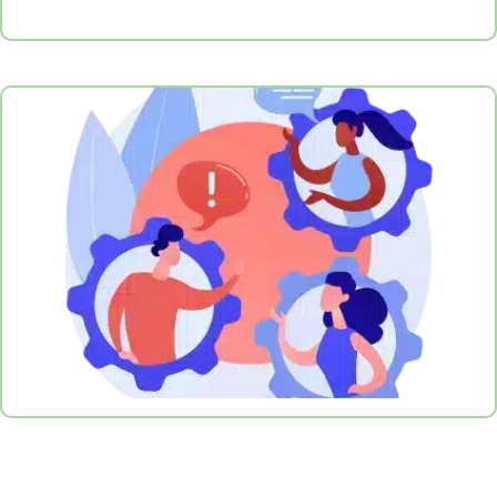
Des normes et obligations à respecter
Les structures hôtelières doivent respecter la
réglementation en vigueur pour le tri des
déchets recyclables et une gestion des
biodéchets sans erreur. Une organisation claire
permet d’assurer la continuité dans la
conformité tout en limitant les risques de
nuisances olfactives.
Une optimisation des opérations
internes