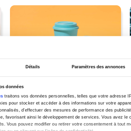
Détails
Paramètres des annonces
28 février 2025
vos données
Pourquoi et comment supprimer les
es
traitons vos données personnelles, telles que votre adresse IP,
gobelets en entreprise ?
es pour stocker et accéder à des informations sur votre appareil
sonnalisés, d'effectuer des mesures de performance des publicité
Lire l'article
e, favorisant ainsi le développement de services. Vous avez le ch
ités. Vous pouvez modifier ou retirer votre consentement à tout 
es ou en cliquant sur l'icône de confidentialité.