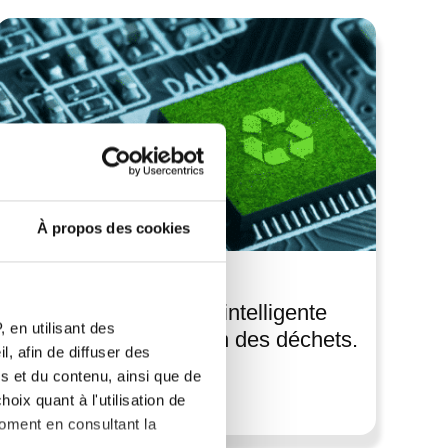
À propos des cookies
12 novembre 2024
Comment la poubelle intelligente
 en utilisant des
révolutionne la gestion des déchets.
, afin de diffuser des
s et du contenu, ainsi que de
Lire l'article
oix quant à l'utilisation de
moment en consultant la