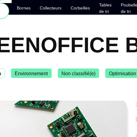
Tables
Poubell
Bornes
Collecteurs
Corbeilles
de tri
de tri
EENOFFICE B
a
Environnement
Non classifié(e)
Optimisation