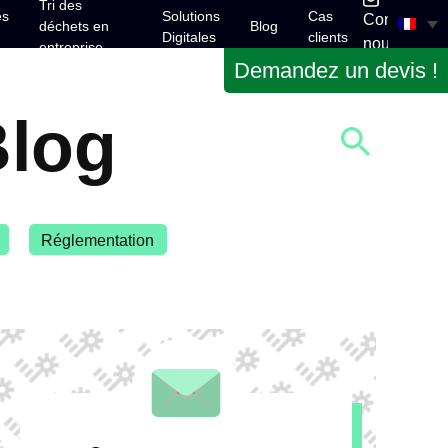
Tri des
es
Solutions
Cas
Contactez-
déchets en
Blog
Digitales
clients
nous
entreprise
Demandez un devis !
log
Réglementation