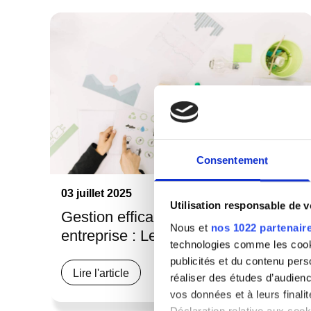
Consentement
03 juillet 2025
Utilisation responsable de 
Gestion efficace des déchets en
Nous et
nos 1022 partenair
entreprise : Les avantages.
technologies comme les cooki
publicités et du contenu per
Lire l'article
réaliser des études d’audienc
vos données et à leurs final
Déclaration relative aux cooki