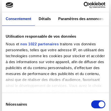
Envoyer
Consentement
Détails
Paramètres des annonces
Consultez notre
politique de confidentialité
.
Utilisation responsable de vos données
Nous et
nos 1022 partenaires
traitons vos données
personnelles, telles que votre adresse IP, en utilisant des
technologies comme les cookies pour stocker et accéder
à des informations sur votre appareil, afin de diffuser des
publicités et du contenu personnalisés, d'effectuer des
mesures de performance des publicités et du contenu,
ainsi que de réaliser des études d’audience, favorisant
ainsi le développement de services. Vous avez le choix
quant à l'utilisation de vos données et à leurs finalités.
Vous pouvez modifier ou retirer votre consentement à
Sélection
tout moment en consultant la Déclaration relative aux
Nécessaires
du
cookies ou en cliquant sur l'icône de confidentialité.