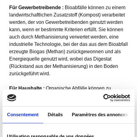
Für Gewerbetreibende :
Bioabfälle können zu einem
landwirtschaftlichen Zusatzstoff (Kompost) verarbeitet
werden, der von Gewerbetreibenden genutzt werden
kann, wenn er bestimmte Kriterien erfüllt. Sie können
auch durch Methanisierung verwertet werden, eine
industrielle Technologie, bei der das aus dem Bioabfall
erzeugte Biogas (Methan) zurückgewonnen und als
Energiequelle genutzt wird, wobei das Digestat
(Rückstand aus der Methanisierung) in den Boden
zurückgeführt wird.
Für Haushalte :
Organische Abfälle können zu
Blumenerde oder Dünger verarbeitet und über
Gartenkompost oder gärtnerische
Wurmkompostierungsbehälter auch für die
Consentement
Détails
Paramètres des annonces
Gartenarbeit genutzt werden. Der aus den Bioabfällen
entstehende Kompost kann im Hausgarten oder auf
größeren Flächen verwendet werden.
Utilisation responsable de vos données