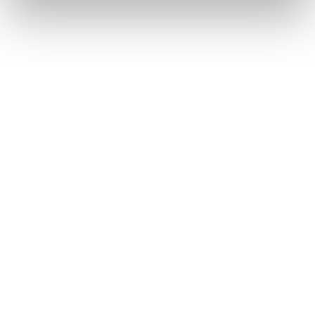
partageons également des informations sur l'utilisation de
notre site avec nos partenaires de médias sociaux, de
publicité et d'analyse, qui peuvent combiner celles-ci
avec d'autres informations que vous leur avez fournies
ou qu'ils ont collectées lors de votre utilisation de leurs
services.