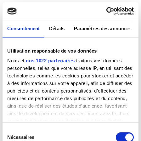
Consentement
Détails
Paramètres des annonces
Utilisation responsable de vos données
Nous et
nos 1022 partenaires
traitons vos données
personnelles, telles que votre adresse IP, en utilisant des
technologies comme les cookies pour stocker et accéder
à des informations sur votre appareil, afin de diffuser des
publicités et du contenu personnalisés, d'effectuer des
mesures de performance des publicités et du contenu,
ainsi que de réaliser des études d’audience, favorisant
ainsi le développement de services. Vous avez le choix
quant à l'utilisation de vos données et à leurs finalités.
Vous pouvez modifier ou retirer votre consentement à
Sélection
tout moment en consultant la Déclaration relative aux
Nécessaires
du