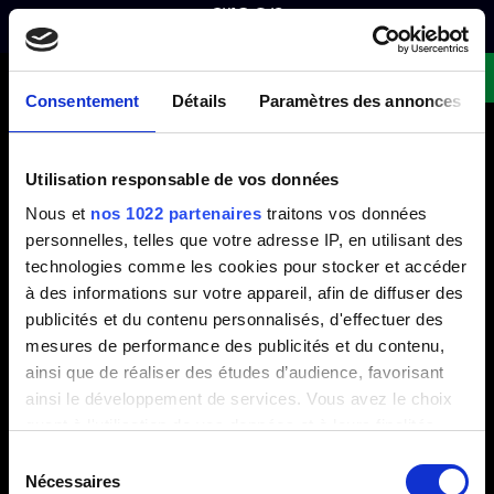
ÜBER UNS
BEREICHE
MÜLLTRENNSYSTEME -
Fordern Sie ein Angebot an!
POUBELLES DE TRI
ABFALLSORTIERBEHÄLTER
SÉLECTIF
Consentement
Détails
Paramètres des annonces
SICHERHEITSBEHÄLTER
SMARTE ABFALLEIMER
UNSERE PROFESSIONELLEN
Utilisation responsable de vos données
WERTSTOFFSAMMLER
TRENNBEHÄLTER
Nous et
nos 1022 partenaires
traitons vos données
MÜLLTRENNSYSTEME FÜR
MÜLLTRENNSYSTEME FÜR
personnelles, telles que votre adresse IP, en utilisant des
RESTAURANTS
VERANSTALTUNGEN
technologies comme les cookies pour stocker et accéder
à des informations sur votre appareil, afin de diffuser des
MÜLLTRENNSTATIONEN FÜR KANTINEN
publicités et du contenu personnalisés, d'effectuer des
NEWSLETTER
mesures de performance des publicités et du contenu,
ainsi que de réaliser des études d’audience, favorisant
Geben Sie Ihre E-Mail-Adresse ein, um über die
ainsi le développement de services. Vous avez le choix
neuesten Nachrichten auf dem Laufenden zu bleiben
Senden
quant à l'utilisation de vos données et à leurs finalités.
Vous pouvez modifier ou retirer votre consentement à
Sélection
tout moment en consultant la Déclaration relative aux
Nécessaires
du