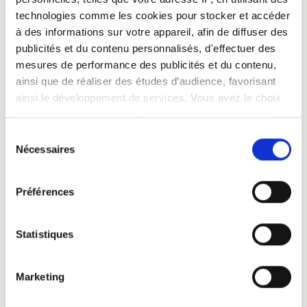
technologies comme les cookies pour stocker et accéder
à des informations sur votre appareil, afin de diffuser des
publicités et du contenu personnalisés, d'effectuer des
mesures de performance des publicités et du contenu,
ainsi que de réaliser des études d’audience, favorisant
ainsi le développement de services. Vous avez le choix
quant à l'utilisation de vos données et à leurs finalités.
Vous pouvez modifier ou retirer votre consentement à
Sélection
tout moment en consultant la Déclaration relative aux
Nécessaires
du
cookies ou en cliquant sur l'icône de confidentialité.
consentement
Préférences
Si vous le permettez, nous aimerions également :
Collecter des informations sur votre localisation
géographique qui peuvent être précises à plusieurs
Statistiques
mètres près
Identifier votre appareil en l'analysant activement
Marketing
pour en relever les caractéristiques spécifiques
(empreintes digitales).