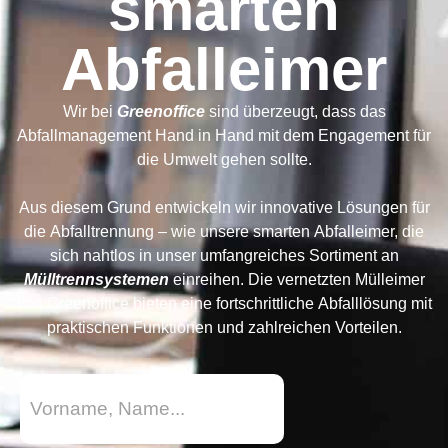
smarten
Abfalleimer
Wir bei
Greenoffice
sind überzeugt, dass das
Abfallmanagement Hand in Hand mit dem Engagement für
die Umwelt gehen sollte.
Aus diesem Grund entwickeln wir innovative Lösungen für
die Abfalltrennung – wie unsere smarten Abfalleimer, die
sich nahtlos in unser umfangreiches Sortiment an
Mülltrennsystemen
einreihen. Die vernetzten Mülleimer
von Greenoffice bieten eine fortschrittliche Abfalllösung mit
praktischen Funktionen und zahlreichen Vorteilen.