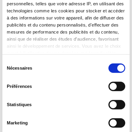
personnelles, telles que votre adresse IP, en utilisant des
technologies comme les cookies pour stocker et accéder
à des informations sur votre appareil, afin de diffuser des
publicités et du contenu personnalisés, d'effectuer des
mesures de performance des publicités et du contenu,
ainsi que de réaliser des études d’audience, favorisant
ainsi le développement de services. Vous avez le choix
quant à l'utilisation de vos données et à leurs finalités.
Vous pouvez modifier ou retirer votre consentement à
Sélection
tout moment en consultant la Déclaration relative aux
Nécessaires
du
cookies ou en cliquant sur l'icône de confidentialité.
consentement
Préférences
Si vous le permettez, nous aimerions également :
Collecter des informations sur votre localisation
géographique qui peuvent être précises à plusieurs
Statistiques
mètres près
Identifier votre appareil en l'analysant activement
Marketing
pour en relever les caractéristiques spécifiques