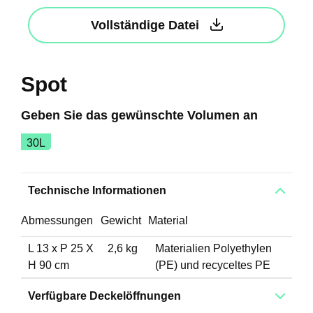
Vollständige Datei
Spot
Geben Sie das gewünschte Volumen an
30L
Technische Informationen
Abmessungen
Gewicht
Material
L 13 x P 25 X
2,6 kg
Materialien Polyethylen
H 90 cm
(PE) und recyceltes PE
Verfügbare Deckelöffnungen