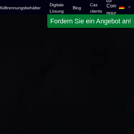
Digitale
Cas
Contactez-
Mülltrennungsbehälter
Blog
Lösung
clients
nous
Fordern Sie ein Angebot an!