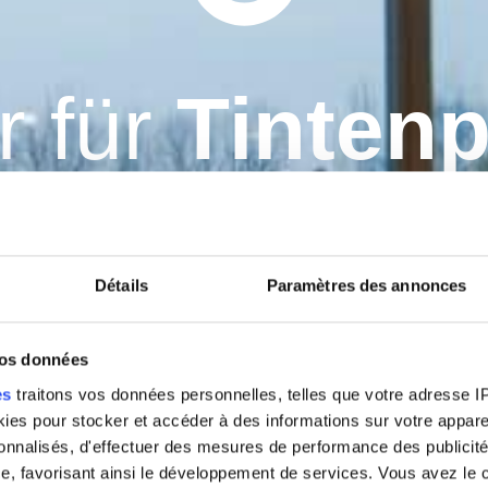
 für
Tinten
sstsein ist die ordnungsgemäße Entsorgung von Druckerz
Tintenpatronen von
Greenoffice
bietet eine umweltfreundlich
hhaltigeren Umwelt bei.
Détails
Paramètres des annonces
vos données
es
traitons vos données personnelles, telles que votre adresse IP,
es pour stocker et accéder à des informations sur votre appareil
sonnalisés, d'effectuer des mesures de performance des publicité
e, favorisant ainsi le développement de services. Vous avez le ch