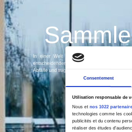
Sammler
In einer Welt mit wachsendem Umweltbewu
entscheidender Bedeutung. Der Sammler für 
Abfälle und trägt so zu einer sauberen und nac
Consentement
Utilisation responsable de 
Nous et
nos 1022 partenair
technologies comme les cooki
publicités et du contenu per
réaliser des études d’audienc