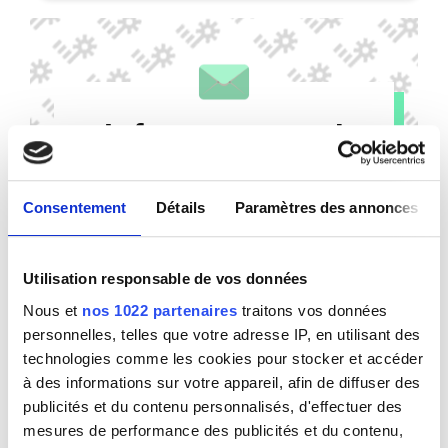
Informez-vous !
Abonnez-vous à notre newsletter pour
suivre nos actualités et recevoir des
Consentement
Détails
Paramètres des annonces
conseils chaque mois.
E-mail
*
Utilisation responsable de vos données
Nous et
nos 1022 partenaires
traitons vos données
personnelles, telles que votre adresse IP, en utilisant des
technologies comme les cookies pour stocker et accéder
Envoyer
à des informations sur votre appareil, afin de diffuser des
publicités et du contenu personnalisés, d'effectuer des
mesures de performance des publicités et du contenu,