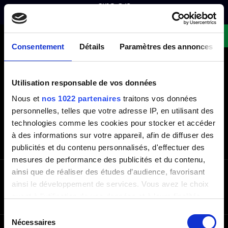
ABOUT
RANGES
WASTE SORTING BINS
WASTE SORTING STATIONS
Request a quote!
CONFIDENTIAL WASTE BINS
SMART WASTE BINS
Consentement
Détails
Paramètres des annonces
WASTE COLLECTOR
Utilisation responsable de vos données
NEWSLETTER
Nous et
nos 1022 partenaires
traitons vos données
Enter your email address to stay up to date with the
personnelles, telles que votre adresse IP, en utilisant des
latest news
Envoyer
technologies comme les cookies pour stocker et accéder
à des informations sur votre appareil, afin de diffuser des
publicités et du contenu personnalisés, d'effectuer des
mesures de performance des publicités et du contenu,
ainsi que de réaliser des études d’audience, favorisant
OUR PRODUCTS
ainsi le développement de services. Vous avez le choix
quant à l'utilisation de vos données et à leurs finalités.
Follow us
Vous pouvez modifier ou retirer votre consentement à
Sélection
tout moment en consultant la Déclaration relative aux
Nécessaires
CONTACT US
ABOUT
GENERAL TERMS AND CONDITIONS OF SALE
du
PRIVACY POLICY