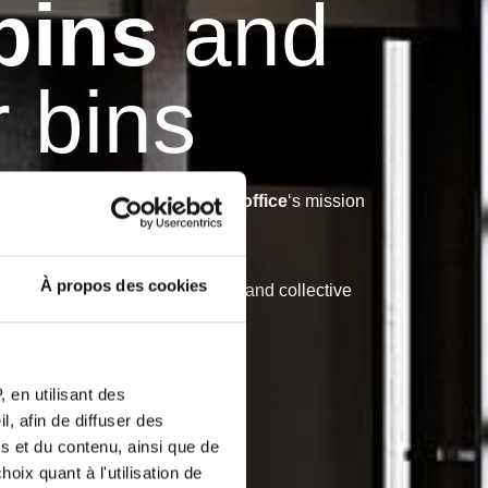
bins
and
r bins
d confidential documents.
Greenoffice
‘s mission
À propos des cookies
protecting data, the environment and collective
 en utilisant des
, afin de diffuser des
s et du contenu, ainsi que de
oix quant à l'utilisation de