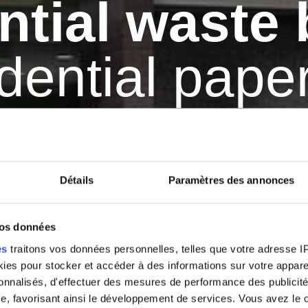
ntial waste 
dential pape
curity is paramount, especially when it comes to sensitive an
is to create effective and innovative solutions
to help you sort everything, everywhere, with ease!
Détails
Paramètres des annonces
 and confidential paper bins and learn more about their role in 
consciousness.
vos données
es
traitons vos données personnelles, telles que votre adresse IP,
es pour stocker et accéder à des informations sur votre appareil
sonnalisés, d'effectuer des mesures de performance des publicité
e, favorisant ainsi le développement de services. Vous avez le ch