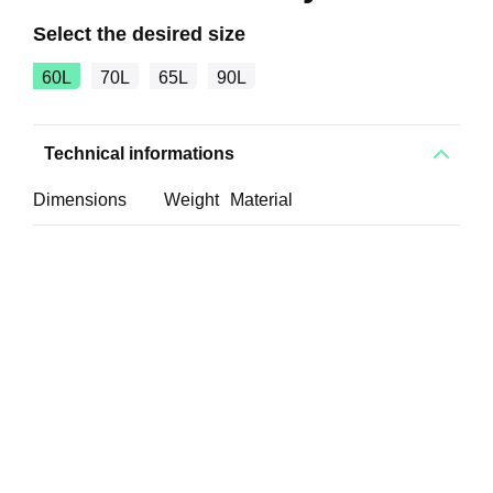
Select the desired size
60L
70L
65L
90L
Technical informations
Dimensions
Weight
Material
L 29 x P 28 x
40 G
100% 600D Polyester,
H 62 cm
PVC interior coating.