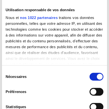
Utilisation responsable de vos données
Nous et
nos 1022 partenaires
traitons vos données
personnelles, telles que votre adresse IP, en utilisant des
technologies comme les cookies pour stocker et accéder
à des informations sur votre appareil, afin de diffuser des
publicités et du contenu personnalisés, d'effectuer des
mesures de performance des publicités et du contenu,
ainsi que de réaliser des études d’audience, favorisant
ainsi le développement de services. Vous avez le choix
quant à l'utilisation de vos données et à leurs finalités.
Vous pouvez modifier ou retirer votre consentement à
Sélection
tout moment en consultant la Déclaration relative aux
Nécessaires
du
cookies ou en cliquant sur l'icône de confidentialité.
consentement
Préférences
Si vous le permettez, nous aimerions également :
Collecter des informations sur votre localisation
géographique qui peuvent être précises à plusieurs
Statistiques