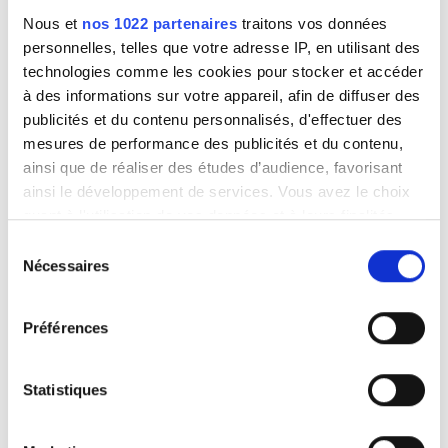
Nous et
nos 1022 partenaires
traitons vos données
personnelles, telles que votre adresse IP, en utilisant des
technologies comme les cookies pour stocker et accéder
à des informations sur votre appareil, afin de diffuser des
publicités et du contenu personnalisés, d'effectuer des
mesures de performance des publicités et du contenu,
ainsi que de réaliser des études d’audience, favorisant
ainsi le développement de services. Vous avez le choix
quant à l'utilisation de vos données et à leurs finalités.
Vous pouvez modifier ou retirer votre consentement à
Sélection
tout moment en consultant la Déclaration relative aux
Nécessaires
du
cookies ou en cliquant sur l'icône de confidentialité.
consentement
Préférences
Si vous le permettez, nous aimerions également :
Collecter des informations sur votre localisation
géographique qui peuvent être précises à plusieurs
Statistiques
mètres près
Identifier votre appareil en l'analysant activement