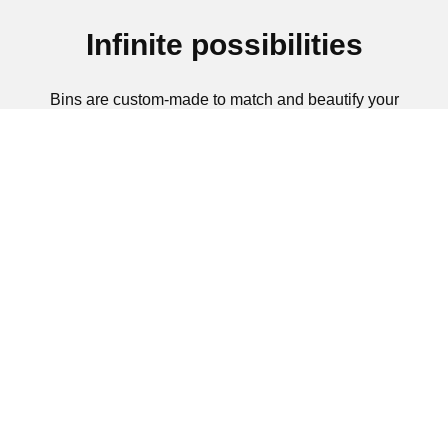
Infinite possibilities
Bins are custom-made to match and beautify your
workspace, to make this a true societal and
collaborative experience for your staff while promoting
your recycling initiative.
Advantages